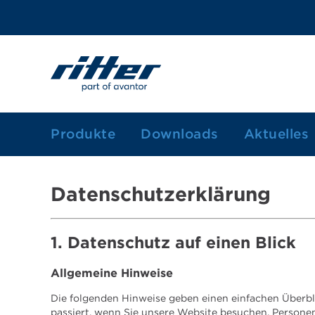
Produkte
Downloads
Aktuelles
1-Komponenten Kartuschen
Datenschutzerklärung
2-Komponenten Kartuschen
Dosierkartuschen/-spritzen
1. Datenschutz auf einen Blick
Farbkartuschen
Allgemeine Hinweise
Fettkartusche
Die folgenden Hinweise geben einen einfachen Überb
passiert, wenn Sie unsere Website besuchen. Persone