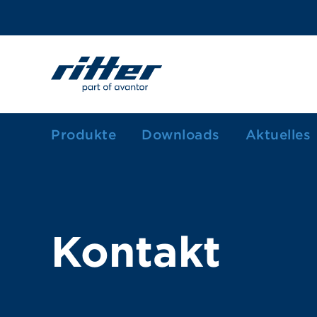
Produkte
Downloads
Aktuelles
1-Komponenten Kartuschen
2-Komponenten Kartuschen
Dosierkartuschen/-spritzen
Kontakt
Farbkartuschen
Fettkartusche