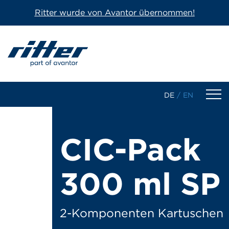
Ritter wurde von Avantor übernommen!
DE
/
EN
Produkte
CIC-Pack
1-Komponenten Kartuschen
300 ml SP
2-Komponenten Kartuschen
Dosierkartuschen/-spritzen
2-Komponenten Kartuschen