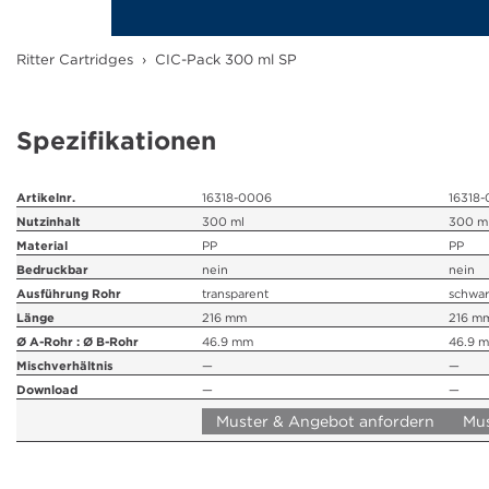
Farbkartuschen
Ritter Cartridges
›
CIC-Pack 300 ml SP
Fettkartusche
Downloads
Spezifikationen
Aktuelles
Artikelnr.
16318-0006
16318-
Nutzinhalt
300 ml
300 m
Kontakt
Material
PP
PP
Bedruckbar
nein
nein
Ausführung Rohr
transparent
schwar
Unternehmen
Länge
216 mm
216 m
Ø A-Rohr : Ø B-Rohr
46.9 mm
46.9 
Karriere
Mischverhältnis
—
—
Download
—
—
Muster & Angebot anfordern
Mus
Ausbildung