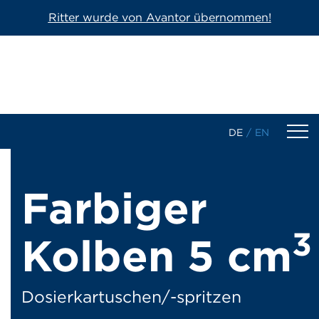
Ritter wurde von Avantor übernommen!
DE
/
EN
Produkte
Farbiger
1-Komponenten Kartuschen
3
Kolben 5 cm
2-Komponenten Kartuschen
Dosierkartuschen/-spritzen
Dosierkartuschen/-spritzen