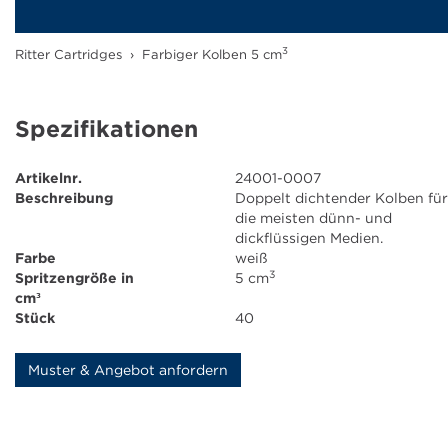
Farbkartuschen
3
Ritter Cartridges
›
Farbiger Kolben 5 cm
Fettkartusche
Downloads
Spezifikationen
Aktuelles
Artikelnr.
24001-0007
Beschreibung
Doppelt dichtender Kolben für
die meisten dünn- und
Kontakt
dickflüssigen Medien.
Farbe
weiß
3
Spritzengröße in
5 cm
Unternehmen
cm³
Stück
40
Karriere
Muster & Angebot anfordern
Ausbildung