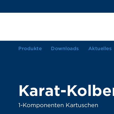
Produkte
Downloads
Aktuelles
1-Komponenten Kartuschen
2-Komponenten Kartuschen
Dosierkartuschen/-spritzen
Karat-Kolbe
Farbkartuschen
Fettkartusche
1-Komponenten Kartuschen