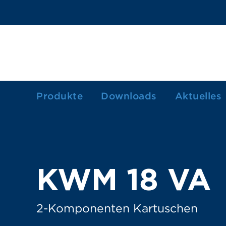
Produkte
Downloads
Aktuelles
1-Komponenten Kartuschen
2-Komponenten Kartuschen
Dosierkartuschen/-spritzen
KWM 18 VA
Farbkartuschen
Fettkartusche
2-Komponenten Kartuschen