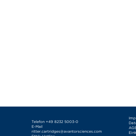
Imp
Telefon
+49 8232 5003-0
Dat
E-Mail
AG
ritter.cartridges@avantorsciences.com
Ein