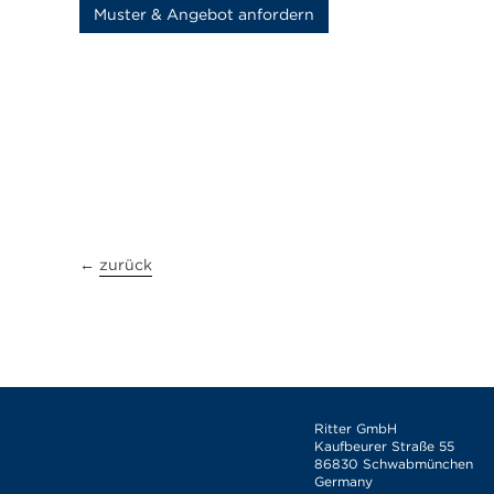
Muster & Angebot anfordern
←
zurück
Ritter GmbH
Kaufbeurer Straße 55
86830 Schwabmünchen
Germany