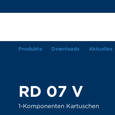
Produkte
Downloads
Aktuelles
1-Komponenten Kartuschen
2-Komponenten Kartuschen
Dosierkartuschen/-spritzen
RD 07 V
Farbkartuschen
Fettkartusche
1-Komponenten Kartuschen