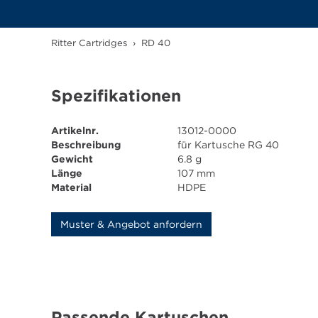
Ritter Cartridges
›
RD 40
Spezifikationen
Artikelnr.
13012-0000
Beschreibung
für Kartusche RG 40
Gewicht
6.8 g
Länge
107 mm
Material
HDPE
Muster & Angebot anfordern
Passende Kartuschen