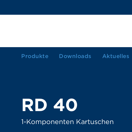
Produkte
Downloads
Aktuelles
1-Komponenten Kartuschen
2-Komponenten Kartuschen
Dosierkartuschen/-spritzen
RD 40
Farbkartuschen
Fettkartusche
1-Komponenten Kartuschen