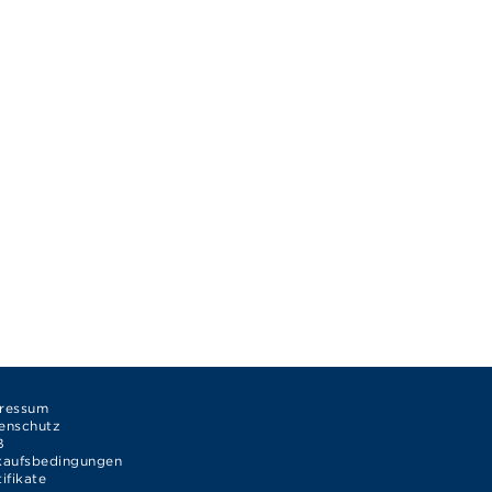
ressum
enschutz
B
kaufsbedingungen
tifikate