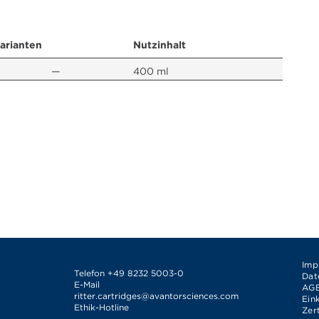
arianten
Nutzinhalt
—
400 ml
Imp
Telefon
+49 8232 5003-0
Dat
E-Mail
AG
ritter.cartridges@avantorsciences.com
Ein
Ethik-Hotline
Zer