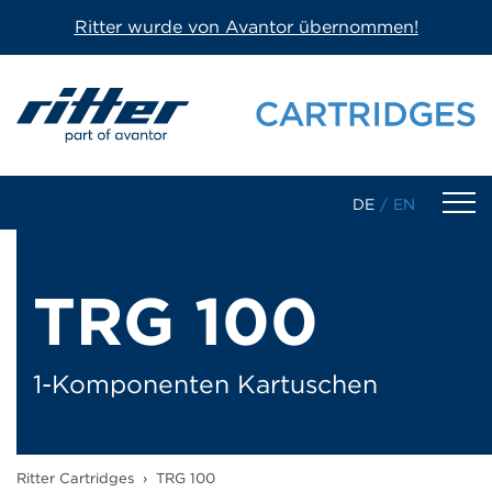
Ritter wurde von Avantor übernommen!
DE
/
EN
Produkte
TRG 100
1-Komponenten Kartuschen
2-Komponenten Kartuschen
1-Komponenten Kartuschen
Dosierkartuschen/-spritzen
Ritter Cartridges
›
TRG 100