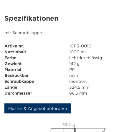
Farbkartuschen
Spezifikationen
Fettkartusche
mit Schraubkappe
Downloads
Artikelnr.
10113-0010
Aktuelles
Nutzinhalt
1000 ml
Farbe
lichtdurchlässig
Gewicht
142 g
Kontakt
Material
PP
Bedruckbar
nein
Schraubkappe
montiert
Unternehmen
Länge
324,5 mm
Durchmesser
66,6 mm
Karriere
Muster & Angebot anfordern
Ausbildung