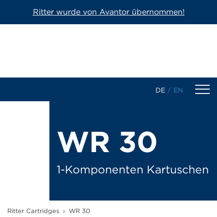
Ritter wurde von Avantor übernommen!
DE
/
EN
Produkte
WR 30
1-Komponenten Kartuschen
2-Komponenten Kartuschen
1-Komponenten Kartuschen
Dosierkartuschen/-spritzen
Ritter Cartridges
›
WR 30