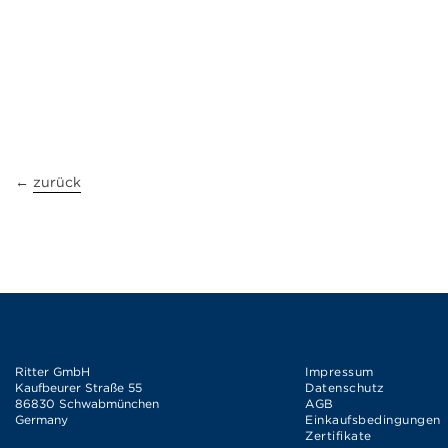
←
zurück
Ritter GmbH
Impressum
Kaufbeurer Straße 55
Datenschutz
86830 Schwabmünchen
AGB
Germany
Einkaufsbedingungen
Zertifikate