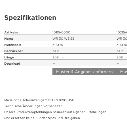
Farbkartuschen
Spezifikationen
Fettkartusche
Downloads
Artikelnr.
10115-0000
10215
Name
WR 30 WEISS
WR 30
Nutzinhalt
300 ml
300 m
Aktuelles
Bedruckbar
nein
nein
Länge
208 mm
208 
Kontakt
Download
—
—
Muster & Angebot anfordern
Mus
Unternehmen
Karriere
Maße ohne Toleranzen gemäß DIN 16901-150.
Technische Änderungen vorbehalten.
Ausbildung
Unsere Produktempfehlungen basieren auf eigenen Erfahrungen
und ersetzen keine Kundentests und -freigaben.